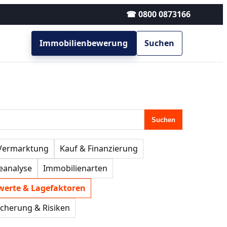
☎ 0800 0873166
Immobilienbewerung
Suchen
Suchen
 Vermarktung
Kauf & Finanzierung
eanalyse
Immobilienarten
werte & Lagefaktoren
icherung & Risiken