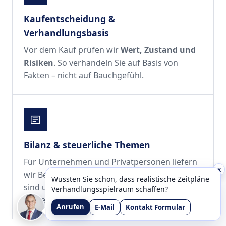
Kaufentscheidung &
Verhandlungsbasis
Vor dem Kauf prüfen wir
Wert, Zustand und
Risiken
. So verhandeln Sie auf Basis von
Fakten – nicht auf Bauchgefühl.
Bilanz & steuerliche Themen
Für Unternehmen und Privatpersonen liefern
×
wir Bewertungen, die
steuerlich abgestimmt
Wussten Sie schon, dass realistische Zeitpläne
sind und sich direkt in Bilanz oder
Verhandlungsspielraum schaffen?
Steuererklärung integrieren lassen.
Anrufen
E-Mail
Kontakt Formular