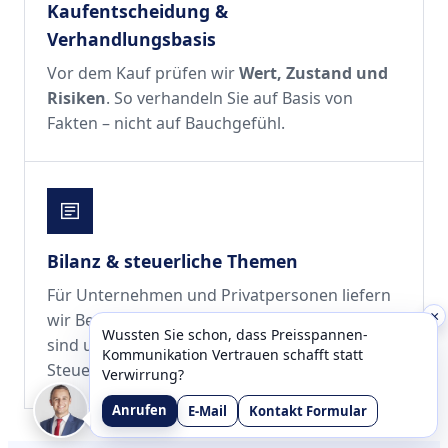
Kaufentscheidung &
Verhandlungsbasis
Vor dem Kauf prüfen wir
Wert, Zustand und
Risiken
. So verhandeln Sie auf Basis von
Fakten – nicht auf Bauchgefühl.
Bilanz & steuerliche Themen
Für Unternehmen und Privatpersonen liefern
×
wir Bewertungen, die
steuerlich abgestimmt
Wussten Sie schon, dass Preisspannen-
sind und sich direkt in Bilanz oder
Kommunikation Vertrauen schafft statt
Steuererklärung integrieren lassen.
Verwirrung?
Anrufen
E-Mail
Kontakt Formular