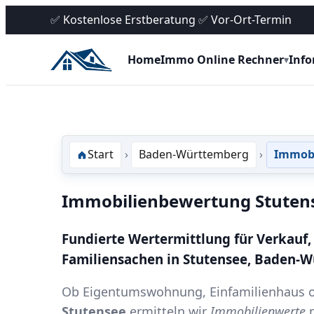
✅ Kostenlose Erstberatung ✅ Vor-Ort-Termin
Home
Immo Online Rechner
Inf
▾
Start
Baden-Württemberg
Immobi
Immobilienbewertung Stuten
Fundierte Wertermittlung für Verkauf,
Familiensachen in Stutensee, Baden-
Ob Eigentumswohnung, Einfamilienhaus o
Stutensee
ermitteln wir
Immobilienwerte
n