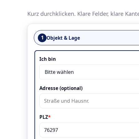
Kurz durchklicken. Klare Felder, klare Kant
1
Objekt & Lage
Objekt & Lage
Ich bin
Adresse (optional)
PLZ
*