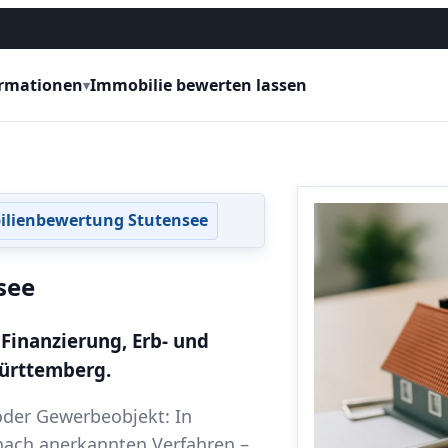
ormationen
Immobilie bewerten lassen
▾
lienbewertung Stutensee
see
 Finanzierung, Erb- und
Württemberg.
der Gewerbeobjekt: In
ach anerkannten Verfahren –