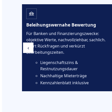
BauGB)
Beleihungswernahe Bewertung
hten
Für Banken und Finanzierungszwecke:
objektive Werte, nachvollziehbar, sachlich.
Spart Rückfragen und verkürzt
‹
Bearbeitungszeiten.
Liegenschaftszins &
Restnutzungsdauer
Nachhaltige Mieterträge
ang
Kennzahlenblatt inklusive