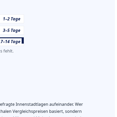
1–2 Tage
3–5 Tage
7–14 Tage
 fehlt.
fragte Innenstadtlagen aufeinander. Wer
halen Vergleichspreisen basiert, sondern