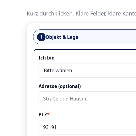
Kurz durchklicken. Klare Felder, klare Kant
1
Objekt & Lage
Objekt & Lage
Ich bin
Adresse (optional)
PLZ
*