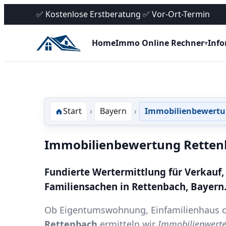
✅ Kostenlose Erstberatung ✅ Vor-Ort-Termin
Home
Immo Online Rechner
Inf
▾
Start
Bayern
Immobilienbewertu
Immobilienbewertung Retten
Fundierte Wertermittlung für Verkauf,
Familiensachen in Rettenbach, Bayern
Ob Eigentumswohnung, Einfamilienhaus o
Rettenbach
ermitteln wir
Immobilienwert