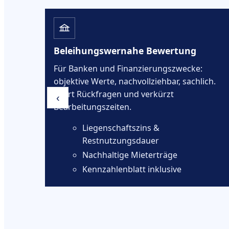
BauGB)
Beleihungswernahe Bewertung
hten
Für Banken und Finanzierungszwecke:
objektive Werte, nachvollziehbar, sachlich.
Spart Rückfragen und verkürzt
‹
Bearbeitungszeiten.
Liegenschaftszins &
Restnutzungsdauer
Nachhaltige Mieterträge
ang
Kennzahlenblatt inklusive