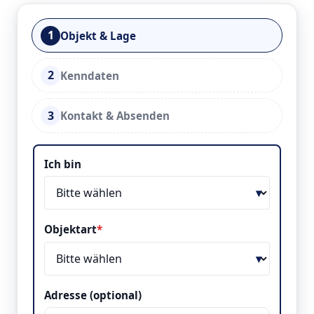
1
Objekt & Lage
2
Kenndaten
3
Kontakt & Absenden
Objekt & Lage
Ich bin
Objektart
*
Adresse (optional)