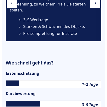
‹
›
Empfehlung, zu welchem Preis Sie starten
sollten.
3–5 Werktage
Stärken & Schwächen des Objekts
Preisempfehlung für Inserate
Wie schnell geht das?
Ersteinschätzung
1–2 Tage
Kurzbewertung
3–5 Tage