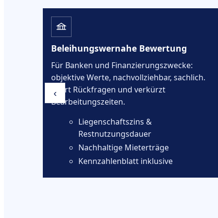
BauGB)
Beleihungswernahe Bewertung
hten
Für Banken und Finanzierungszwecke:
objektive Werte, nachvollziehbar, sachlich.
Spart Rückfragen und verkürzt
‹
Bearbeitungszeiten.
Liegenschaftszins &
Restnutzungsdauer
Nachhaltige Mieterträge
ang
Kennzahlenblatt inklusive