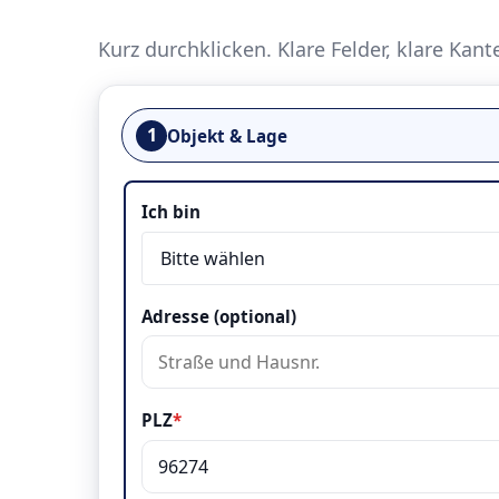
Kurz durchklicken. Klare Felder, klare Kant
1
Objekt & Lage
Objekt & Lage
Ich bin
Adresse (optional)
PLZ
*