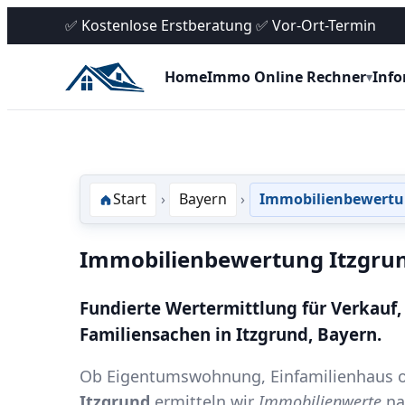
✅ Kostenlose Erstberatung ✅ Vor-Ort-Termin
Home
Immo Online Rechner
Inf
▾
Start
Bayern
Immobilienbewertu
Immobilienbewertung Itzgru
Fundierte Wertermittlung für Verkauf,
Familiensachen in Itzgrund, Bayern.
Ob Eigentumswohnung, Einfamilienhaus o
Itzgrund
ermitteln wir
Immobilienwerte
na