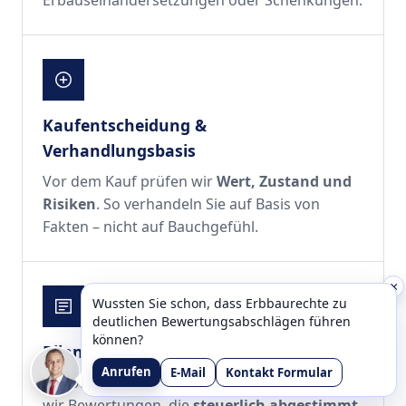
Kaufentscheidung &
Verhandlungsbasis
Vor dem Kauf prüfen wir
Wert, Zustand und
Risiken
. So verhandeln Sie auf Basis von
Fakten – nicht auf Bauchgefühl.
×
Wussten Sie schon, dass Erbbaurechte zu
deutlichen Bewertungsabschlägen führen
können?
Bilanz & steuerliche Themen
Anrufen
E-Mail
Kontakt Formular
Für Unternehmen und Privatpersonen liefern
wir Bewertungen, die
steuerlich abgestimmt