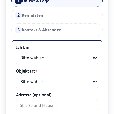
1
Objekt & Lage
2
Kenndaten
3
Kontakt & Absenden
Objekt & Lage
Ich bin
Objektart
*
Adresse (optional)