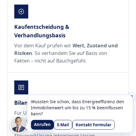
Kaufentscheidung &
Verhandlungsbasis
Vor dem Kauf prüfen wir
Wert, Zustand und
Risiken
. So verhandeln Sie auf Basis von
Fakten – nicht auf Bauchgefühl.
×
Wussten Sie schon, dass Energieeffizienz den
Bilanz & steuerliche Themen
Immobilienwert um bis zu 15 % beeinflussen
Für Unternehmen und Privatpersonen liefern
kann?
wir Bewertungen, die
steuerlich abgestimmt
Anrufen
E-Mail
Kontakt Formular
sind und sich direkt in Bilanz oder
Steuererklärung integrieren lassen.